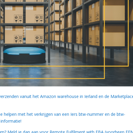
 verzenden vanuit het Amazon warehouse in Ierland en de Marketplac
e helpen met het verkrijgen van een Iers btw-nummer en de btw-
informatie!
trum? Meld je dan aan voor Remote Fulfilment with FBA (voorheen EF