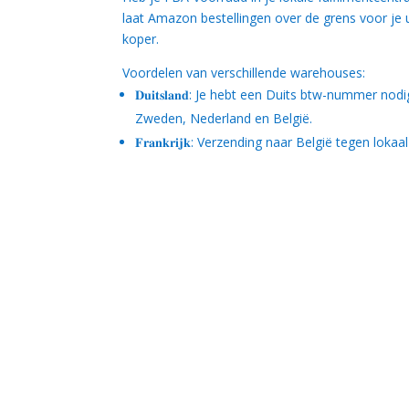
laat Amazon bestellingen over de grens voor je u
koper.
Voordelen van verschillende warehouses:
𝐃𝐮𝐢𝐭𝐬𝐥𝐚𝐧𝐝: Je hebt een Duits btw-nummer 
Zweden, Nederland en België.
𝐅𝐫𝐚𝐧𝐤𝐫𝐢𝐣𝐤: Verzending naar België tegen lokaal