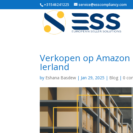
+31546241225
service@esscompliancy.com
Verkopen op Amazon 
Ierland
by
Eshana Basdew
|
Jan 29, 2025
|
Blog
|
0 co