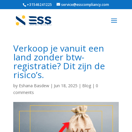
+31546241225
service@esscompliancy.com
Verkoop je vanuit een
land zonder btw-
registratie? Dit zijn de
risico’s.
by
Eshana Basdew
|
Jun 18, 2025
|
Blog
|
0
comments