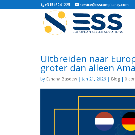
+31546241225
service@esscompliancy.com
Uitbreiden naar Euro
groter dan alleen Am
by
Eshana Basdew
|
Jan 21, 2026
|
Blog
|
0 co