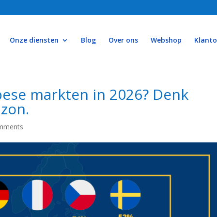
Onze diensten
Blog
Over ons
Webshop
Klant
pese markten in 2026? Denk
azon.
mments