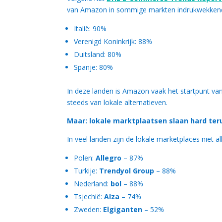
van Amazon in sommige markten indrukwekken
Italië: 90%
Verenigd Koninkrijk: 88%
Duitsland: 80%
Spanje: 80%
In deze landen is Amazon vaak het startpunt van 
steeds van lokale alternatieven.
Maar: lokale marktplaatsen slaan hard ter
In veel landen zijn de lokale marketplaces niet a
Polen:
Allegro
– 87%
Turkije:
Trendyol Group
– 88%
Nederland:
bol
– 88%
Tsjechië:
Alza
– 74%
Zweden:
Elgiganten
– 52%