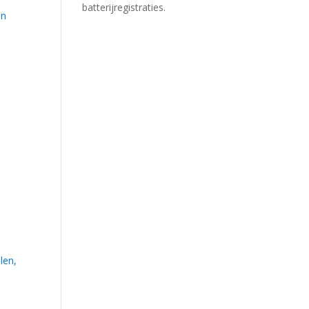
batterijregistraties.
en
len,