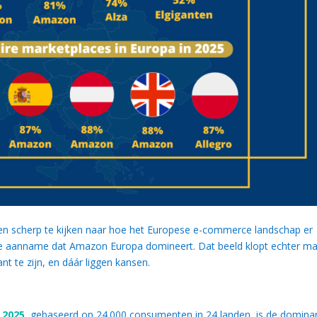
n scherp te kijken naar hoe het Europese e-commerce landschap er
e aanname dat Amazon Europa domineert. Dat beeld klopt echter m
nt te zijn, en dáár liggen kansen.
 2025
, gebaseerd op 24.000 consumenten in 24 landen, is de domina