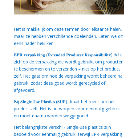
Het is makkelijk om deze termen door elkaar te halen,
maar ze hebben verschillende doeleinden. Laten we dit
eens nader bekijken:
𝐄𝐏𝐑 𝐯𝐞𝐫𝐩𝐚𝐤𝐤𝐢𝐧𝐠 (
𝐄𝐱𝐭𝐞𝐧𝐝𝐞𝐝 𝐏𝐫𝐨𝐝𝐮𝐜𝐞𝐫 𝐑𝐞𝐬𝐩𝐨𝐧𝐬𝐢𝐛𝐢𝐥𝐢𝐭𝐲
) richt
zich op de verpakking die wordt gebruikt om producten
te beschermen en te verzenden – niet op het product
zelf. Het gaat om hoe de verpakking wordt beheerd na
gebruik, zodat deze goed wordt gerecycled of
afgevoerd.
Bij 𝐒𝐢𝐧𝐠𝐥𝐞-𝐔𝐬𝐞 𝐏𝐥𝐚𝐬𝐭𝐢𝐜𝐬 (𝐒𝐔𝐏) draait het meer om het
product zelf. Het is ontworpen voor eenmalig gebruik
en moet daarna worden weggegooid.
Het belangrijkste verschil? Single-use plastics zijn
bedoeld voor eenmalig gebruik, terwijl EPR-verpakking