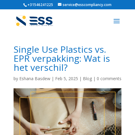
+31546241225
service@esscompliancy.com
Single Use Plastics vs.
EPR verpakking: Wat is
het verschil?
by
Eshana Basdew
|
Feb 5, 2025
|
Blog
|
0 comments