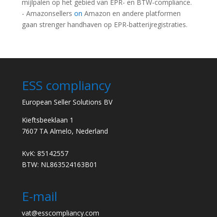
mijlpalen op het gebied van EPR- en BTW-compliance.
- Amazonsellers
on
Amazon en andere platformen
gaan strenger handhaven op EPR-batterijregistraties.
ESS compliancy
European Seller Solutions BV
Kieftsbeeklaan 1
7607 TA Almelo, Nederland
KvK: 85142557
BTW: NL863524163B01
E-mail
vat@esscompliancy.com