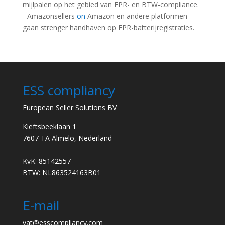
mijlpalen op het gebied van EPR- en BTW-compliance.
- Amazonsellers
on
Amazon en andere platformen
gaan strenger handhaven op EPR-batterijregistraties.
ESS compliancy
European Seller Solutions BV
Kieftsbeeklaan 1
7607 TA Almelo, Nederland
KvK: 85142557
BTW: NL863524163B01
E-mail
vat@esscompliancy.com