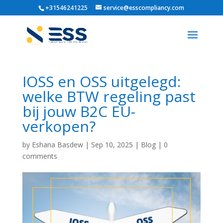
+31546241225
service@esscompliancy.com
IOSS en OSS uitgelegd:
welke BTW regeling past
bij jouw B2C EU-
verkopen?
by
Eshana Basdew
|
Sep 10, 2025
|
Blog
|
0
comments