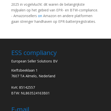
2025 in vogelvlucht: dit waren de belangrijkste
mijlpalen op het gebied van EPR- en BTW-compliance.
- Amazonsellers
on
Amazon en andere platformen
gaan strenger handhaven op EPR-batterijregistraties.
ESS compliancy
European Seller Solutions BV
Kieftsbeeklaan 1
7607 TA Almelo, Nederland
KvK: 85142557
BTW: NL863524163B01
E-mail