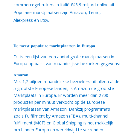
commercegebruikers in Italië €45,9 miljard online uit.
Populaire marktplaatsen zijn Amazon, Temu,
Aliexpress en Etsy.
𝐃𝐞 𝐦𝐞𝐞𝐬𝐭 𝐩𝐨𝐩𝐮𝐥𝐚𝐢𝐫𝐞 𝐦𝐚𝐫𝐤𝐭𝐩𝐥𝐚𝐚𝐭𝐬𝐞𝐧 𝐢𝐧 𝐄𝐮𝐫𝐨𝐩𝐚
Dit is een lijst van een aantal grote marktplaatsen in
Europa op basis van maandelijkse bezoekersgegevens:
𝐀𝐦𝐚𝐳𝐨𝐧
Met 1,2 biljoen maandelijkse bezoekers uit alleen al de
5 grootste Europese landen, is Amazon de grootste
Marktplaats in Europa. Er worden meer dan 2700
producten per minuut verkocht op de Europese
marktplaatsen van Amazon. Dankzij programma’s
zoals Fulfillment by Amazon (FBA), multi-channel
fulfillment (MCF) en Global Shipping is het makkelijk
om binnen Europa en wereldwijd te verzenden.