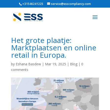
+31546241225
service@esscompliancy.com
Het grote plaatje:
Marktplaatsen en online
retail in Europa.
by
Eshana Basdew
|
Mar 19, 2025
|
Blog
|
0
comments