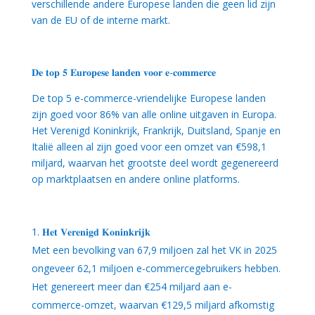
verschillende andere Europese landen die geen lid zijn
van de EU of de interne markt.
𝐃𝐞 𝐭𝐨𝐩 𝟓 𝐄𝐮𝐫𝐨𝐩𝐞𝐬𝐞 𝐥𝐚𝐧𝐝𝐞𝐧 𝐯𝐨𝐨𝐫 𝐞-𝐜𝐨𝐦𝐦𝐞𝐫𝐜𝐞
De top 5 e-commerce-vriendelijke Europese landen
zijn goed voor 86% van alle online uitgaven in Europa.
Het Verenigd Koninkrijk, Frankrijk, Duitsland, Spanje en
Italië alleen al zijn goed voor een omzet van €598,1
miljard, waarvan het grootste deel wordt gegenereerd
op marktplaatsen en andere online platforms.
𝐇𝐞𝐭 𝐕𝐞𝐫𝐞𝐧𝐢𝐠𝐝 𝐊𝐨𝐧𝐢𝐧𝐤𝐫𝐢𝐣𝐤
Met een bevolking van 67,9 miljoen zal het VK in 2025
ongeveer 62,1 miljoen e-commercegebruikers hebben.
Het genereert meer dan €254 miljard aan e-
commerce-omzet, waarvan €129,5 miljard afkomstig