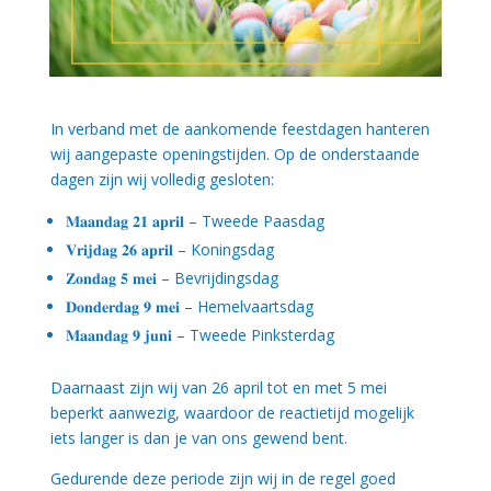
In verband met de aankomende feestdagen hanteren
wij aangepaste openingstijden. Op de onderstaande
dagen zijn wij volledig gesloten:
𝐌𝐚𝐚𝐧𝐝𝐚𝐠 𝟐𝟏 𝐚𝐩𝐫𝐢𝐥 – Tweede Paasdag
𝐕𝐫𝐢𝐣𝐝𝐚𝐠 𝟐𝟔 𝐚𝐩𝐫𝐢𝐥 – Koningsdag
𝐙𝐨𝐧𝐝𝐚𝐠 𝟓 𝐦𝐞𝐢 – Bevrijdingsdag
𝐃𝐨𝐧𝐝𝐞𝐫𝐝𝐚𝐠 𝟗 𝐦𝐞𝐢 – Hemelvaartsdag
𝐌𝐚𝐚𝐧𝐝𝐚𝐠 𝟗 𝐣𝐮𝐧𝐢 – Tweede Pinksterdag
Daarnaast zijn wij van 26 april tot en met 5 mei
beperkt aanwezig, waardoor de reactietijd mogelijk
iets langer is dan je van ons gewend bent.
Gedurende deze periode zijn wij in de regel goed