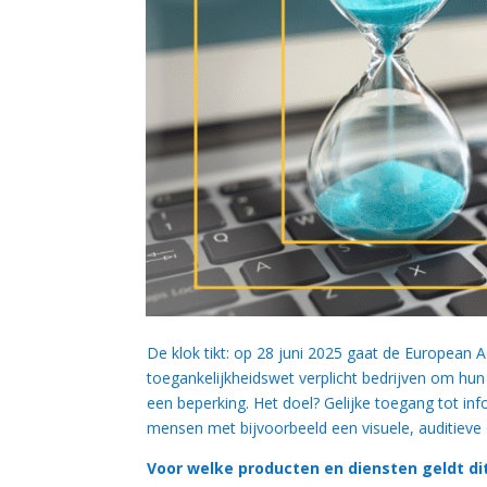
De klok tikt: op 28 juni 2025 gaat de European Ac
toegankelijkheidswet verplicht bedrijven om hu
een beperking. Het doel? Gelijke toegang tot in
mensen met bijvoorbeeld een visuele, auditieve
Voor welke producten en diensten geldt di