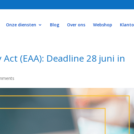
Onze diensten
Blog
Over ons
Webshop
Klant
 Act (EAA): Deadline 28 juni in
mments