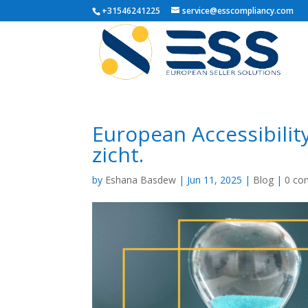
+31546241225
service@esscompliancy.com
European Accessibility
zicht.
by
Eshana Basdew
|
Jun 11, 2025
|
Blog
|
0 co