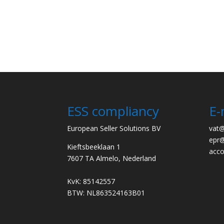
ESS compliancy
E-
European Seller Solutions BV
vat
epr
Kieftsbeeklaan 1
acc
7607 TA Almelo, Nederland
KvK: 85142557
BTW: NL863524163B01