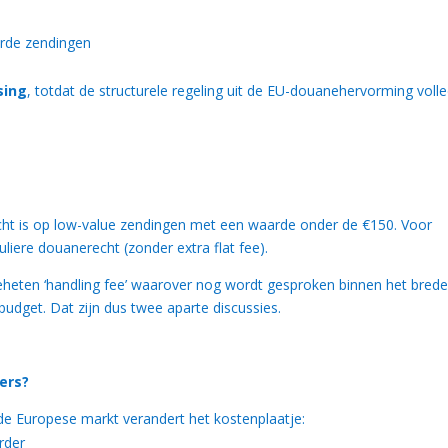
rde zendingen
ssing
, totdat de structurele regeling uit de EU-douanehervorming volle
richt is op low-value zendingen met een waarde onder de €150. Voor
iere douanerecht (zonder extra flat fee).
eheten ‘handling fee’ waarover nog wordt gesproken binnen het brede
dget. Dat zijn dus twee aparte discussies.
ers?
 de Europese markt verandert het kostenplaatje:
rder