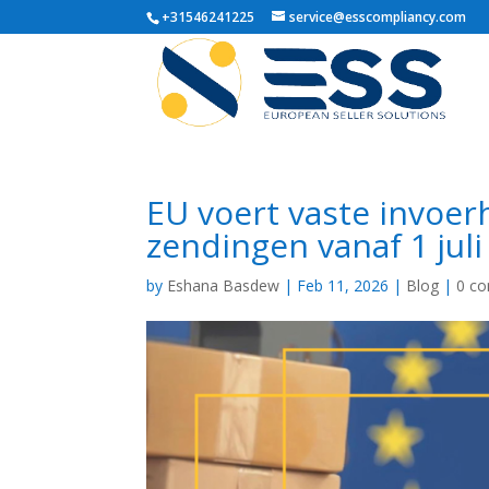
+31546241225
service@esscompliancy.com
EU voert vaste invoer
zendingen vanaf 1 juli
by
Eshana Basdew
|
Feb 11, 2026
|
Blog
|
0 c