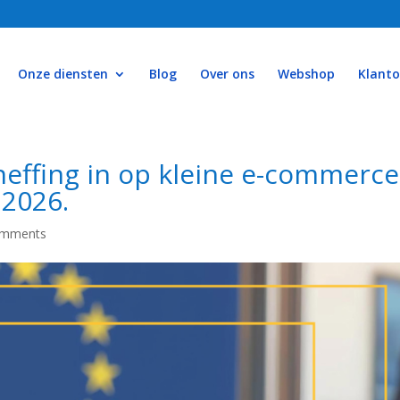
Onze diensten
Blog
Over ons
Webshop
Klant
heffing in op kleine e-commerce
 2026.
omments