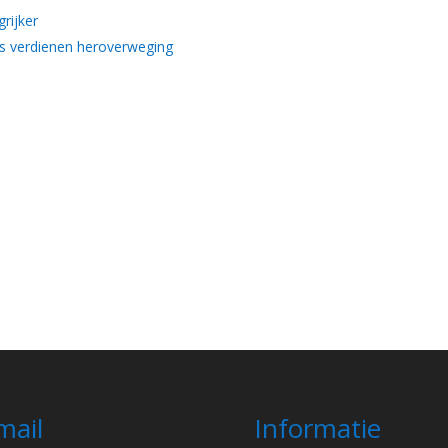
grijker
zes verdienen heroverweging
mail
Informatie