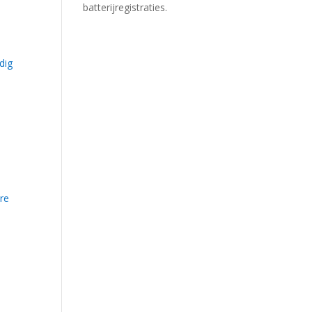
batterijregistraties.
dig
re